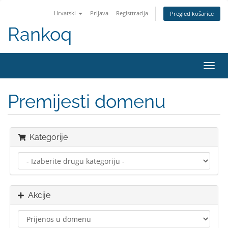
Hrvatski
Prijava
Registtracija
Pregled košarice
Rankoq
Preba
navig
Premijesti domenu
Kategorije
Akcije