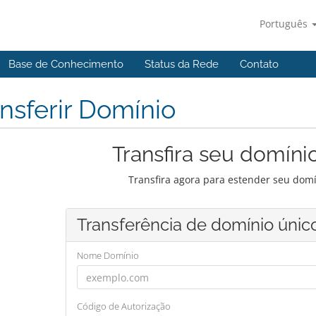
Português
Base de Conhecimento
Status da Rede
Contato
nsferir Domínio
Transfira seu domíni
Transfira agora para estender seu domí
Transferência de domínio únic
Nome Domínio
Código de Autorização