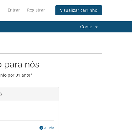
Entrar
Registrar
Visualizar carrinho
Conta
o para nós
nio por 01 ano!*
o
Ajuda