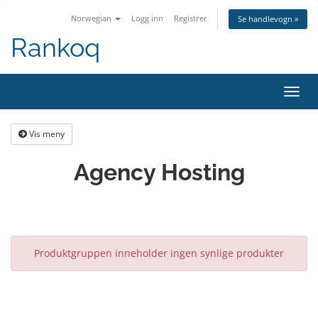
Norwegian
Logg inn
Registrer
Se handlevogn »
Rankoq
Bytt
navig
Vis meny
Agency Hosting
Produktgruppen inneholder ingen synlige produkter